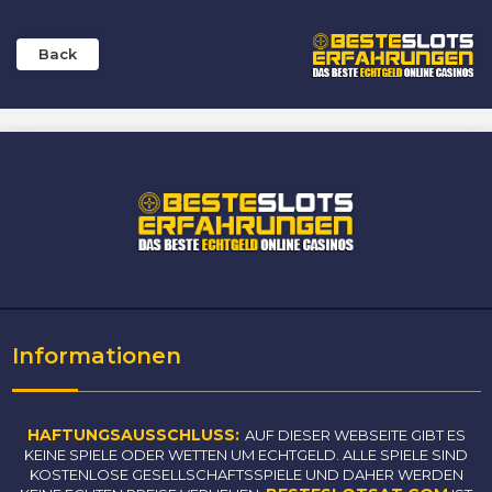
Back
Informationen
HAFTUNGSAUSSCHLUSS:
AUF DIESER WEBSEITE GIBT ES
KEINE SPIELE ODER WETTEN UM ECHTGELD. ALLE SPIELE SIND
KOSTENLOSE GESELLSCHAFTSSPIELE UND DAHER WERDEN