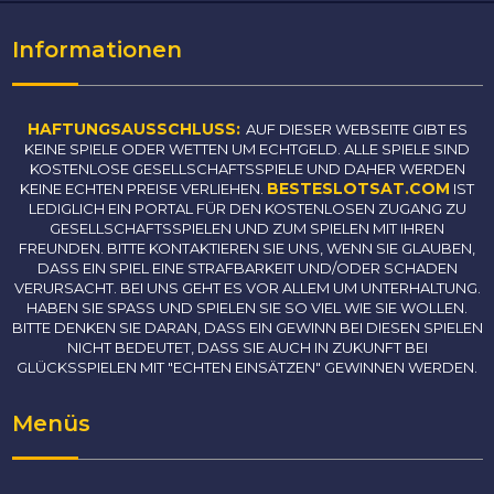
Informationen
HAFTUNGSAUSSCHLUSS:
AUF DIESER WEBSEITE GIBT ES
KEINE SPIELE ODER WETTEN UM ECHTGELD. ALLE SPIELE SIND
KOSTENLOSE GESELLSCHAFTSSPIELE UND DAHER WERDEN
BESTESLOTSAT.COM
KEINE ECHTEN PREISE VERLIEHEN.
IST
LEDIGLICH EIN PORTAL FÜR DEN KOSTENLOSEN ZUGANG ZU
GESELLSCHAFTSSPIELEN UND ZUM SPIELEN MIT IHREN
FREUNDEN. BITTE KONTAKTIEREN SIE UNS, WENN SIE GLAUBEN,
DASS EIN SPIEL EINE STRAFBARKEIT UND/ODER SCHADEN
VERURSACHT. BEI UNS GEHT ES VOR ALLEM UM UNTERHALTUNG.
HABEN SIE SPASS UND SPIELEN SIE SO VIEL WIE SIE WOLLEN.
BITTE DENKEN SIE DARAN, DASS EIN GEWINN BEI DIESEN SPIELEN
NICHT BEDEUTET, DASS SIE AUCH IN ZUKUNFT BEI
GLÜCKSSPIELEN MIT "ECHTEN EINSÄTZEN" GEWINNEN WERDEN.
Menüs