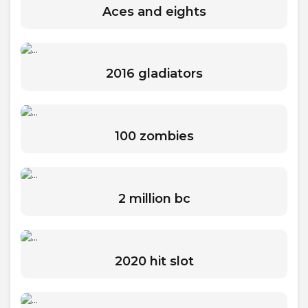
Aces and eights
2016 gladiators
100 zombies
2 million bc
2020 hit slot