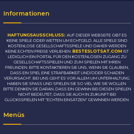
Informationen
HAFTUNGSAUSSCHLUSS:
AUF DIESER WEBSEITE GIBT ES
KEINE SPIELE ODER WETTEN UM ECHTGELD. ALLE SPIELE SIND
KOSTENLOSE GESELLSCHAFTSSPIELE UND DAHER WERDEN
BESTESLOTSAT.COM
KEINE ECHTEN PREISE VERLIEHEN.
IST
LEDIGLICH EIN PORTAL FÜR DEN KOSTENLOSEN ZUGANG ZU
GESELLSCHAFTSSPIELEN UND ZUM SPIELEN MIT IHREN
FREUNDEN. BITTE KONTAKTIEREN SIE UNS, WENN SIE GLAUBEN,
DASS EIN SPIEL EINE STRAFBARKEIT UND/ODER SCHADEN
VERURSACHT. BEI UNS GEHT ES VOR ALLEM UM UNTERHALTUNG.
HABEN SIE SPASS UND SPIELEN SIE SO VIEL WIE SIE WOLLEN.
BITTE DENKEN SIE DARAN, DASS EIN GEWINN BEI DIESEN SPIELEN
NICHT BEDEUTET, DASS SIE AUCH IN ZUKUNFT BEI
GLÜCKSSPIELEN MIT "ECHTEN EINSÄTZEN" GEWINNEN WERDEN.
Menüs