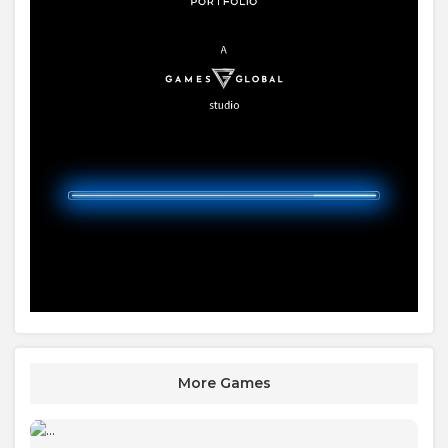
More Games