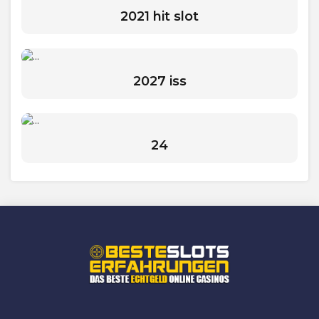
2021 hit slot
2027 iss
24