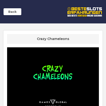
Back
Crazy Chameleons