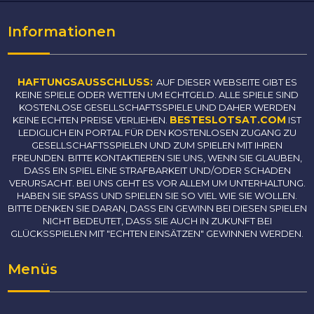
Informationen
HAFTUNGSAUSSCHLUSS:
AUF DIESER WEBSEITE GIBT ES
KEINE SPIELE ODER WETTEN UM ECHTGELD. ALLE SPIELE SIND
KOSTENLOSE GESELLSCHAFTSSPIELE UND DAHER WERDEN
BESTESLOTSAT.COM
KEINE ECHTEN PREISE VERLIEHEN.
IST
LEDIGLICH EIN PORTAL FÜR DEN KOSTENLOSEN ZUGANG ZU
GESELLSCHAFTSSPIELEN UND ZUM SPIELEN MIT IHREN
FREUNDEN. BITTE KONTAKTIEREN SIE UNS, WENN SIE GLAUBEN,
DASS EIN SPIEL EINE STRAFBARKEIT UND/ODER SCHADEN
VERURSACHT. BEI UNS GEHT ES VOR ALLEM UM UNTERHALTUNG.
HABEN SIE SPASS UND SPIELEN SIE SO VIEL WIE SIE WOLLEN.
BITTE DENKEN SIE DARAN, DASS EIN GEWINN BEI DIESEN SPIELEN
NICHT BEDEUTET, DASS SIE AUCH IN ZUKUNFT BEI
GLÜCKSSPIELEN MIT "ECHTEN EINSÄTZEN" GEWINNEN WERDEN.
Menüs