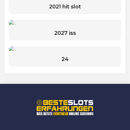
2021 hit slot
2027 iss
24