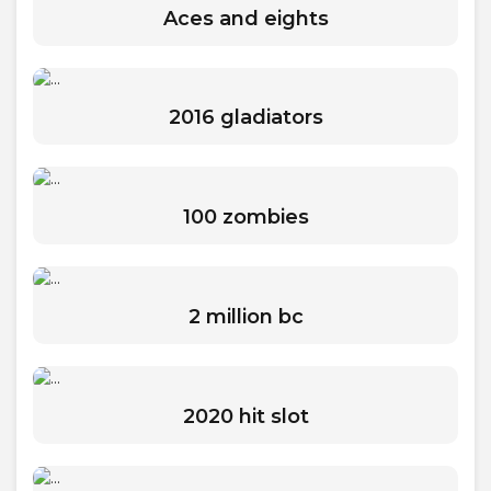
Aces and eights
2016 gladiators
100 zombies
2 million bc
2020 hit slot