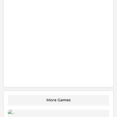
More Games