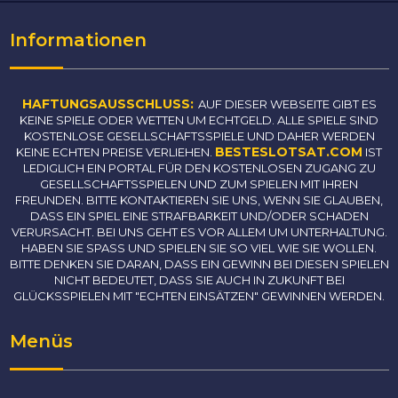
Informationen
HAFTUNGSAUSSCHLUSS:
AUF DIESER WEBSEITE GIBT ES
KEINE SPIELE ODER WETTEN UM ECHTGELD. ALLE SPIELE SIND
KOSTENLOSE GESELLSCHAFTSSPIELE UND DAHER WERDEN
BESTESLOTSAT.COM
KEINE ECHTEN PREISE VERLIEHEN.
IST
LEDIGLICH EIN PORTAL FÜR DEN KOSTENLOSEN ZUGANG ZU
GESELLSCHAFTSSPIELEN UND ZUM SPIELEN MIT IHREN
FREUNDEN. BITTE KONTAKTIEREN SIE UNS, WENN SIE GLAUBEN,
DASS EIN SPIEL EINE STRAFBARKEIT UND/ODER SCHADEN
VERURSACHT. BEI UNS GEHT ES VOR ALLEM UM UNTERHALTUNG.
HABEN SIE SPASS UND SPIELEN SIE SO VIEL WIE SIE WOLLEN.
BITTE DENKEN SIE DARAN, DASS EIN GEWINN BEI DIESEN SPIELEN
NICHT BEDEUTET, DASS SIE AUCH IN ZUKUNFT BEI
GLÜCKSSPIELEN MIT "ECHTEN EINSÄTZEN" GEWINNEN WERDEN.
Menüs