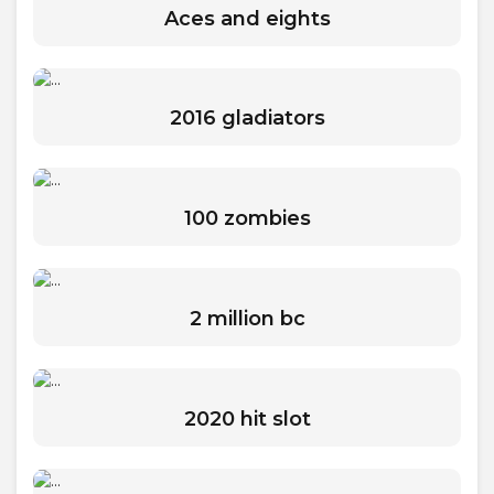
Aces and eights
2016 gladiators
100 zombies
2 million bc
2020 hit slot