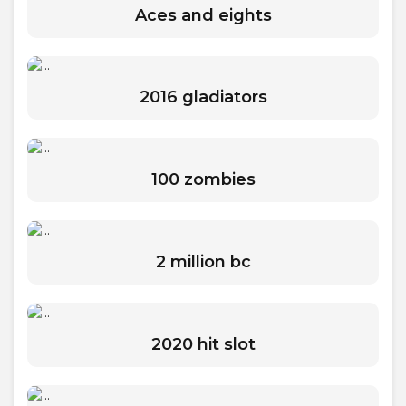
Aces and eights
2016 gladiators
100 zombies
2 million bc
2020 hit slot