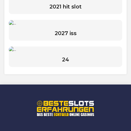
2021 hit slot
2027 iss
24