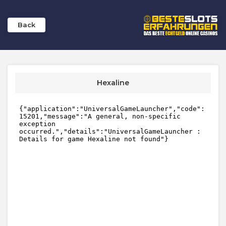
Back
Hexaline