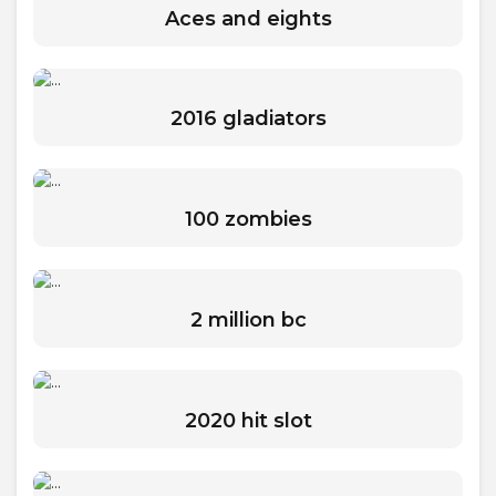
Aces and eights
2016 gladiators
100 zombies
2 million bc
2020 hit slot