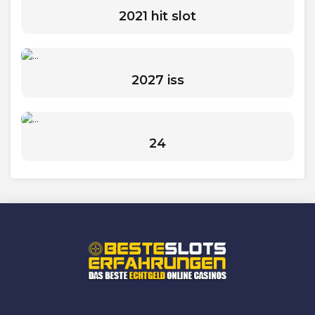
2021 hit slot
2027 iss
24