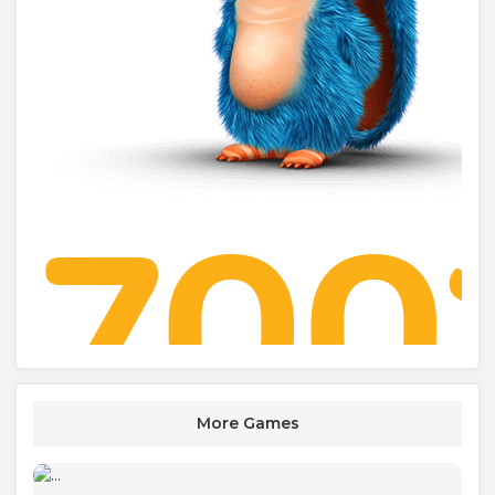
More Games