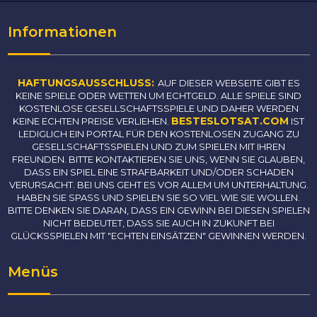
Informationen
HAFTUNGSAUSSCHLUSS:
AUF DIESER WEBSEITE GIBT ES
KEINE SPIELE ODER WETTEN UM ECHTGELD. ALLE SPIELE SIND
KOSTENLOSE GESELLSCHAFTSSPIELE UND DAHER WERDEN
BESTESLOTSAT.COM
KEINE ECHTEN PREISE VERLIEHEN.
IST
LEDIGLICH EIN PORTAL FÜR DEN KOSTENLOSEN ZUGANG ZU
GESELLSCHAFTSSPIELEN UND ZUM SPIELEN MIT IHREN
FREUNDEN. BITTE KONTAKTIEREN SIE UNS, WENN SIE GLAUBEN,
DASS EIN SPIEL EINE STRAFBARKEIT UND/ODER SCHADEN
VERURSACHT. BEI UNS GEHT ES VOR ALLEM UM UNTERHALTUNG.
HABEN SIE SPASS UND SPIELEN SIE SO VIEL WIE SIE WOLLEN.
BITTE DENKEN SIE DARAN, DASS EIN GEWINN BEI DIESEN SPIELEN
NICHT BEDEUTET, DASS SIE AUCH IN ZUKUNFT BEI
GLÜCKSSPIELEN MIT "ECHTEN EINSÄTZEN" GEWINNEN WERDEN.
Menüs