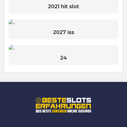
2021 hit slot
2027 iss
24