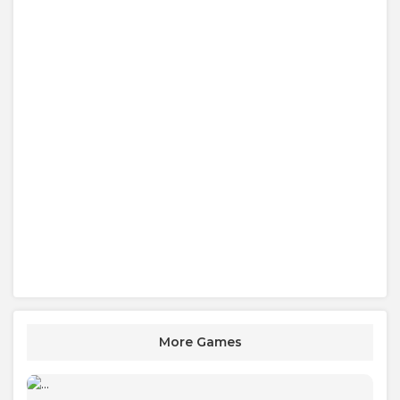
More Games