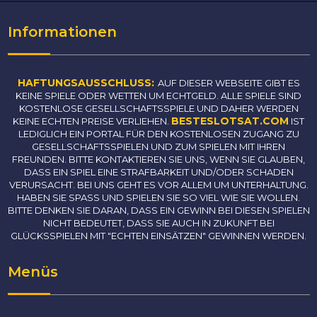
Informationen
HAFTUNGSAUSSCHLUSS:
AUF DIESER WEBSEITE GIBT ES
KEINE SPIELE ODER WETTEN UM ECHTGELD. ALLE SPIELE SIND
KOSTENLOSE GESELLSCHAFTSSPIELE UND DAHER WERDEN
BESTESLOTSAT.COM
KEINE ECHTEN PREISE VERLIEHEN.
IST
LEDIGLICH EIN PORTAL FÜR DEN KOSTENLOSEN ZUGANG ZU
GESELLSCHAFTSSPIELEN UND ZUM SPIELEN MIT IHREN
FREUNDEN. BITTE KONTAKTIEREN SIE UNS, WENN SIE GLAUBEN,
DASS EIN SPIEL EINE STRAFBARKEIT UND/ODER SCHADEN
VERURSACHT. BEI UNS GEHT ES VOR ALLEM UM UNTERHALTUNG.
HABEN SIE SPASS UND SPIELEN SIE SO VIEL WIE SIE WOLLEN.
BITTE DENKEN SIE DARAN, DASS EIN GEWINN BEI DIESEN SPIELEN
NICHT BEDEUTET, DASS SIE AUCH IN ZUKUNFT BEI
GLÜCKSSPIELEN MIT "ECHTEN EINSÄTZEN" GEWINNEN WERDEN.
Menüs