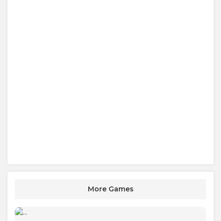
More Games