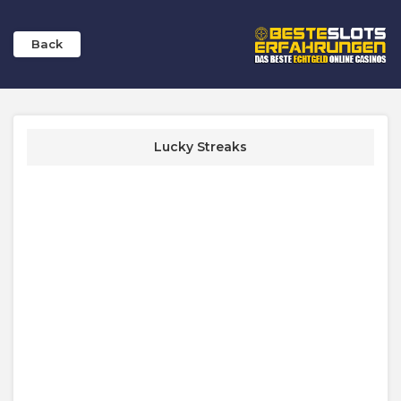
Back
Lucky Streaks