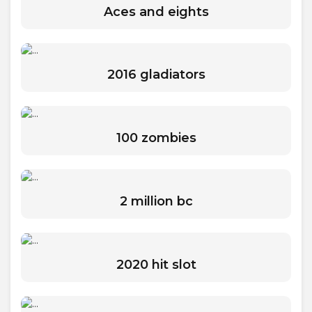
Aces and eights
2016 gladiators
100 zombies
2 million bc
2020 hit slot