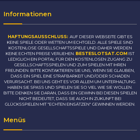
Informationen
HAFTUNGSAUSSCHLUSS:
AUF DIESER WEBSEITE GIBT ES
KEINE SPIELE ODER WETTEN UM ECHTGELD. ALLE SPIELE SIND
KOSTENLOSE GESELLSCHAFTSSPIELE UND DAHER WERDEN
BESTESLOTSAT.COM
KEINE ECHTEN PREISE VERLIEHEN.
IST
LEDIGLICH EIN PORTAL FÜR DEN KOSTENLOSEN ZUGANG ZU
GESELLSCHAFTSSPIELEN UND ZUM SPIELEN MIT IHREN
FREUNDEN. BITTE KONTAKTIEREN SIE UNS, WENN SIE GLAUBEN,
DASS EIN SPIEL EINE STRAFBARKEIT UND/ODER SCHADEN
VERURSACHT. BEI UNS GEHT ES VOR ALLEM UM UNTERHALTUNG.
HABEN SIE SPASS UND SPIELEN SIE SO VIEL WIE SIE WOLLEN.
BITTE DENKEN SIE DARAN, DASS EIN GEWINN BEI DIESEN SPIELEN
NICHT BEDEUTET, DASS SIE AUCH IN ZUKUNFT BEI
GLÜCKSSPIELEN MIT "ECHTEN EINSÄTZEN" GEWINNEN WERDEN.
Menüs