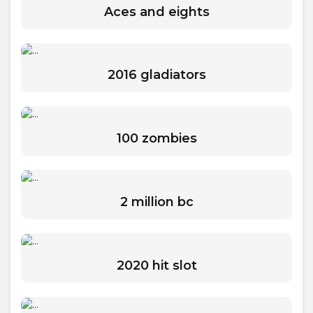
Aces and eights
2016 gladiators
100 zombies
2 million bc
2020 hit slot