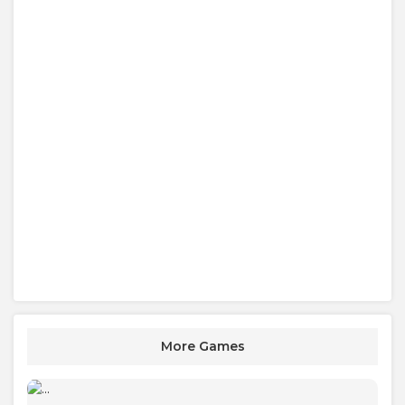
More Games