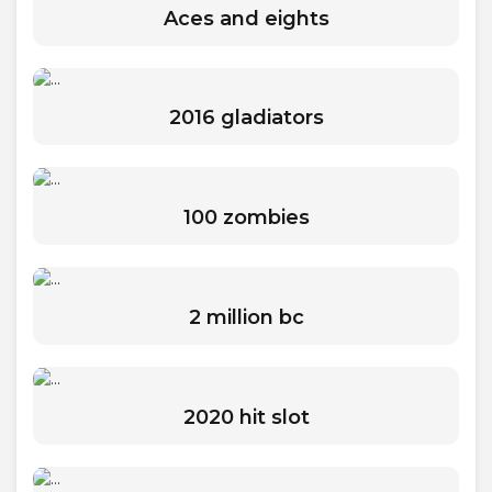
Aces and eights
2016 gladiators
100 zombies
2 million bc
2020 hit slot