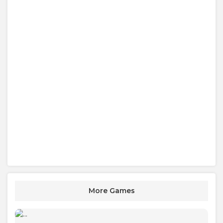
More Games