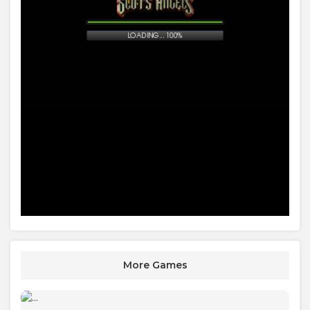
More Games