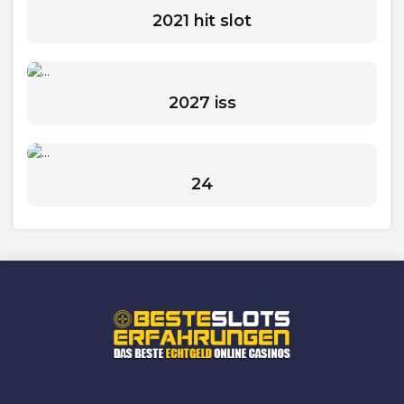
2021 hit slot
2027 iss
24