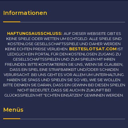
Informationen
HAFTUNGSAUSSCHLUSS:
AUF DIESER WEBSEITE GIBT ES
KEINE SPIELE ODER WETTEN UM ECHTGELD. ALLE SPIELE SIND
KOSTENLOSE GESELLSCHAFTSSPIELE UND DAHER WERDEN
BESTESLOTSAT.COM
KEINE ECHTEN PREISE VERLIEHEN.
IST
LEDIGLICH EIN PORTAL FÜR DEN KOSTENLOSEN ZUGANG ZU
GESELLSCHAFTSSPIELEN UND ZUM SPIELEN MIT IHREN
FREUNDEN. BITTE KONTAKTIEREN SIE UNS, WENN SIE GLAUBEN,
DASS EIN SPIEL EINE STRAFBARKEIT UND/ODER SCHADEN
VERURSACHT. BEI UNS GEHT ES VOR ALLEM UM UNTERHALTUNG.
HABEN SIE SPASS UND SPIELEN SIE SO VIEL WIE SIE WOLLEN.
BITTE DENKEN SIE DARAN, DASS EIN GEWINN BEI DIESEN SPIELEN
NICHT BEDEUTET, DASS SIE AUCH IN ZUKUNFT BEI
GLÜCKSSPIELEN MIT "ECHTEN EINSÄTZEN" GEWINNEN WERDEN.
Menüs