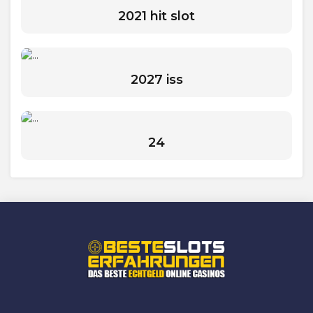
2021 hit slot
2027 iss
24