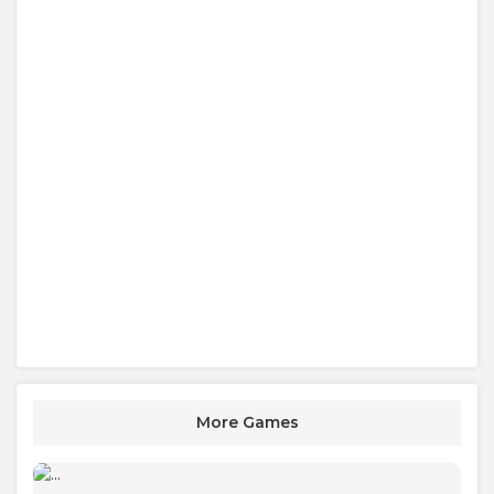
More Games