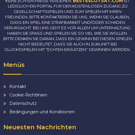
BESTESLOTSAT.COM
KEINE ECHTEN PREISE VERLIEHEN.
IST
LEDIGLICH EIN PORTAL FÜR DEN KOSTENLOSEN ZUGANG ZU
GESELLSCHAFTSSPIELEN UND ZUM SPIELEN MIT IHREN
FREUNDEN. BITTE KONTAKTIEREN SIE UNS, WENN SIE GLAUBEN,
DASS EIN SPIEL EINE STRAFBARKEIT UND/ODER SCHADEN
VERURSACHT. BEI UNS GEHT ES VOR ALLEM UM UNTERHALTUNG.
HABEN SIE SPASS UND SPIELEN SIE SO VIEL WIE SIE WOLLEN.
BITTE DENKEN SIE DARAN, DASS EIN GEWINN BEI DIESEN SPIELEN
NICHT BEDEUTET, DASS SIE AUCH IN ZUKUNFT BEI
GLÜCKSSPIELEN MIT "ECHTEN EINSÄTZEN" GEWINNEN WERDEN.
Menüs
Kontakt
Cookie-Richtlinien
Datenschutz
Bedingungen und Konditionen
Neuesten Nachrichten