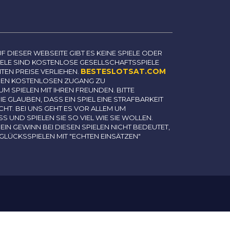
F DIESER WEBSEITE GIBT ES KEINE SPIELE ODER
IELE SIND KOSTENLOSE GESELLSCHAFTSSPIELE
BESTESLOTSAT.COM
EN PREISE VERLIEHEN.
R DEN KOSTENLOSEN ZUGANG ZU
M SPIELEN MIT IHREN FREUNDEN. BITTE
IE GLAUBEN, DASS EIN SPIEL EINE STRAFBARKEIT
T. BEI UNS GEHT ES VOR ALLEM UM
S UND SPIELEN SIE SO VIEL WIE SIE WOLLEN.
EIN GEWINN BEI DIESEN SPIELEN NICHT BEDEUTET,
 GLÜCKSSPIELEN MIT "ECHTEN EINSÄTZEN"