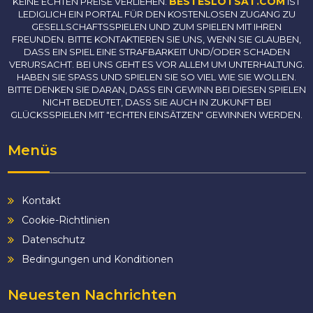
BESTESLOTSAT.COM
KEINE ECHTEN PREISE VERLIEHEN.
IST
LEDIGLICH EIN PORTAL FÜR DEN KOSTENLOSEN ZUGANG ZU
GESELLSCHAFTSSPIELEN UND ZUM SPIELEN MIT IHREN
FREUNDEN. BITTE KONTAKTIEREN SIE UNS, WENN SIE GLAUBEN,
DASS EIN SPIEL EINE STRAFBARKEIT UND/ODER SCHADEN
VERURSACHT. BEI UNS GEHT ES VOR ALLEM UM UNTERHALTUNG.
HABEN SIE SPASS UND SPIELEN SIE SO VIEL WIE SIE WOLLEN.
BITTE DENKEN SIE DARAN, DASS EIN GEWINN BEI DIESEN SPIELEN
NICHT BEDEUTET, DASS SIE AUCH IN ZUKUNFT BEI
GLÜCKSSPIELEN MIT "ECHTEN EINSÄTZEN" GEWINNEN WERDEN.
Menüs
Kontakt
Cookie-Richtlinien
Datenschutz
Bedingungen und Konditionen
Neuesten Nachrichten