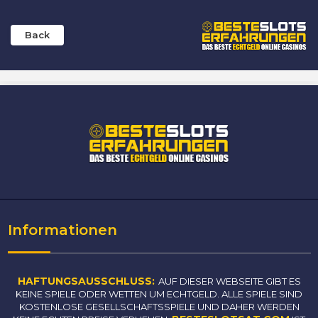
Back
Informationen
HAFTUNGSAUSSCHLUSS:
AUF DIESER WEBSEITE GIBT ES
KEINE SPIELE ODER WETTEN UM ECHTGELD. ALLE SPIELE SIND
KOSTENLOSE GESELLSCHAFTSSPIELE UND DAHER WERDEN