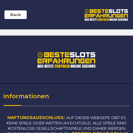
Back
Informationen
HAFTUNGSAUSSCHLUSS:
AUF DIESER WEBSEITE GIBT ES
KEINE SPIELE ODER WETTEN UM ECHTGELD. ALLE SPIELE SIND
KOSTENLOSE GESELLSCHAFTSSPIELE UND DAHER WERDEN