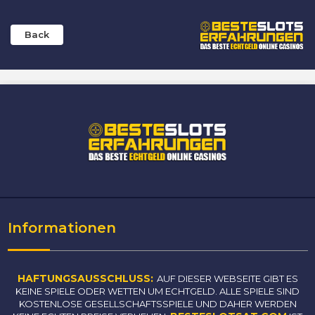
Back
Informationen
HAFTUNGSAUSSCHLUSS:
AUF DIESER WEBSEITE GIBT ES
KEINE SPIELE ODER WETTEN UM ECHTGELD. ALLE SPIELE SIND
KOSTENLOSE GESELLSCHAFTSSPIELE UND DAHER WERDEN