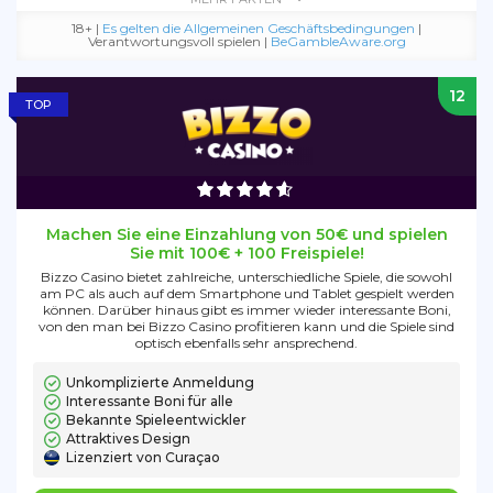
18+ |
Es gelten die Allgemeinen Geschäftsbedingungen
|
Verantwortungsvoll spielen |
BeGambleAware.org
12
TOP
Machen Sie eine Einzahlung von 50€ und spielen
Sie mit 100€ + 100 Freispiele!
Bizzo Casino bietet zahlreiche, unterschiedliche Spiele, die sowohl
am PC als auch auf dem Smartphone und Tablet gespielt werden
können. Darüber hinaus gibt es immer wieder interessante Boni,
von den man bei Bizzo Casino profitieren kann und die Spiele sind
optisch ebenfalls sehr ansprechend.
Unkomplizierte Anmeldung
Interessante Boni für alle
Bekannte Spieleentwickler
Attraktives Design
Lizenziert von Curaçao