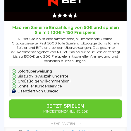
Machen Sie eine Einzahlung von 50€ und spielen
Sie mit 100€ + 150 Freispiele!
N1 Bet Casino ist eine fantastische, allumfassende Online-
Glücksspielseite. Fast 5000 tolle Spiele, großzügige Bonis für alle
Spieler und Effizienz bei den Überweisungen. Das gesamte
Willkommensangebot von N1 Bet Casino für neue Spieler beträgt
bis zu 1500€ und 200 Freispiele mit schneller Anmeldung und
schnellen Auszahlungen.
Sofortüberweisung
Bis zu 97 % Auszahlungsrate
Großzügige willkommenboni
Schneller Kundenservice
Lizenziert von Curaçao
JETZT SPIELEN
MINDESTEINZAHLUNG: 20€
MEHR FAKTEN