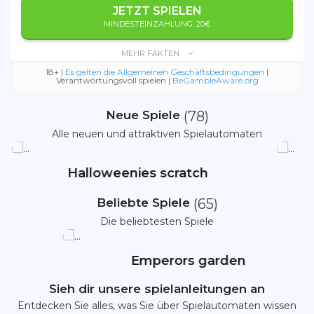
JETZT SPIELEN
MINDESTEINZAHLUNG: 20€
MEHR FAKTEN
18+ |
Es gelten die Allgemeinen Geschäftsbedingungen
|
Verantwortungsvoll spielen |
BeGambleAware.org
(78)
Neue Spiele
Alle neuen und attraktiven Spielautomaten
Halloweenies scratch
(65)
Beliebte Spiele
Die beliebtesten Spiele
Emperors garden
Sieh dir unsere spielanleitungen an
Entdecken Sie alles, was Sie über Spielautomaten wissen