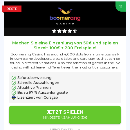
11
BESTE
Machen Sie eine Einzahlung von 50€ und spielen
Sie mit 100€ + 200 Freispiele!
Boomerang Casino has around 4,000 slots from numerous well-
known game developers, classic table and card games that can be
found in different variations. Also, the selection of games in the live
casino will not leave indifferent even the most critical customers.
Sofortüberweisung
Schnelle Auszahlungen
Attraktive Prämien
Bis zu 97 % Auszahlungsrate
Lizenziert von Curaçao
JETZT SPIELEN
MINDESTEINZAHLUNG: 30€
MEHR FAKTEN