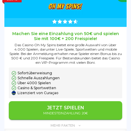
Machen Sie eine Einzahlung von 50€ und spielen
Sie mit 100€ + 200 Freispiele!
Das Casino Oh My Spins bietet eine große Auswahl von über
4.000 Spielen, darunter Live-Spiele, Sportwetten und mobile
Spiele. Bei der Anmeldung erhalten neue Spieler einen Bonus bis zu
500 € und 200 Freispiele. Für Bestandskunden bietet das Casino
ein VIP-Programm mit vielen Boni.
Sofortüberweisung
Schnelle Auszahlungen
Über 4000 Spielen
Casino & Sportwetten
Lizenziert von Curaçao
JETZT SPIELEN
MINDESTEINZAHLUNG: 20€
MEHR FAKTEN