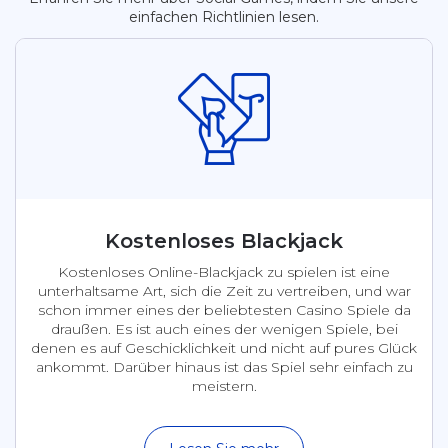
einfachen Richtlinien lesen.
Kostenloses Roulette
Spielen Sie eines der meistgespielten Tischspiele hier
auf Besteslotsat.com. Lernen Sie die Grundlagen von
Roulette, setzen Sie Ihre Wetten und testen Sie Ihre
Strategien völlig kostenlos. Keine Anmeldung, kein
Druck und keine Angst, Ihr Echtgeld zu verlieren. Lesen
Sie unsere Richtlinien, um mehr zu erfahren.
Lesen Sie mehr