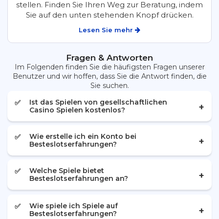
stellen. Finden Sie Ihren Weg zur Beratung, indem
Sie auf den unten stehenden Knopf drücken.
Lesen Sie mehr
Fragen & Antworten
Im Folgenden finden Sie die häufigsten Fragen unserer
Benutzer und wir hoffen, dass Sie die Antwort finden, die
Sie suchen.
Ist das Spielen von gesellschaftlichen
✅
Casino Spielen kostenlos?
Wie erstelle ich ein Konto bei
✅
Besteslotserfahrungen?
Welche Spiele bietet
✅
Besteslotserfahrungen an?
Wie spiele ich Spiele auf
✅
Besteslotserfahrungen?