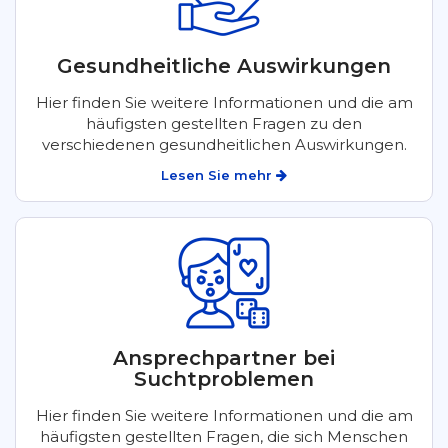
Gesundheitliche Auswirkungen
Hier finden Sie weitere Informationen und die am
häufigsten gestellten Fragen zu den
verschiedenen gesundheitlichen Auswirkungen.
Lesen Sie mehr
Ansprechpartner bei
Suchtproblemen
Hier finden Sie weitere Informationen und die am
häufigsten gestellten Fragen, die sich Menschen