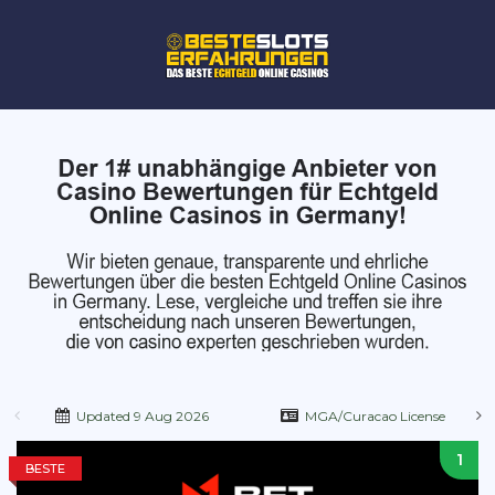
Updated 9 Aug 2026
MGA/Curacao License
1
BESTE